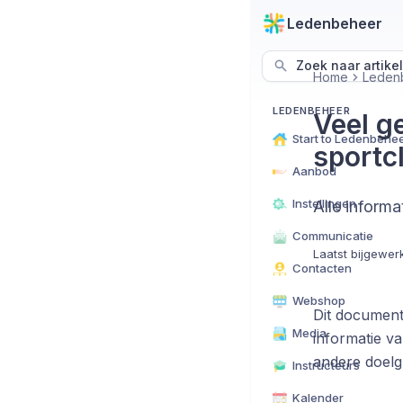
Ledenbeheer
Zoek naar artike
Home
Leden
LEDENBEHEER
Veel g
Start to Ledenbehe
sportc
Aanbod
Instellingen
Alle informa
Communicatie
Laatst bijgewer
Contacten
Webshop
Dit document
Media
informatie v
andere doelg
Instructeurs
Kalender