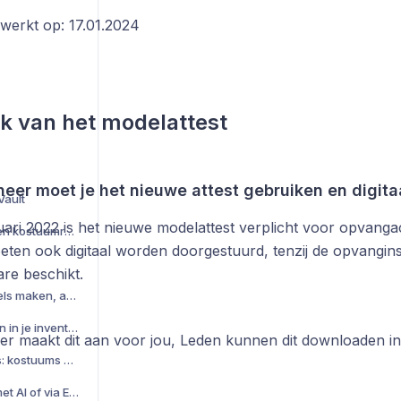
ewerkt op: 17.01.2024
ik van het modelattest
eer moet je het nieuwe attest gebruiken en digitaa
Vault
ari 2022 is het nieuwe modelattest verplicht voor opvangact
Voorstellingen, lessen en kostuumreservaties
ten ook digitaal worden doorgestuurd, tenzij de opvanginst
re beschikt.
QR-codes: kostuumlabels maken, aanpassen en exporteren
Statistieken en inzichten in je inventaris
r maakt dit aan voor jou, Leden kunnen dit downloaden in 
DanceVault Marktplaats: kostuums huren en verhuren
Kostuums handmatig, met AI of via Excel toevoegen