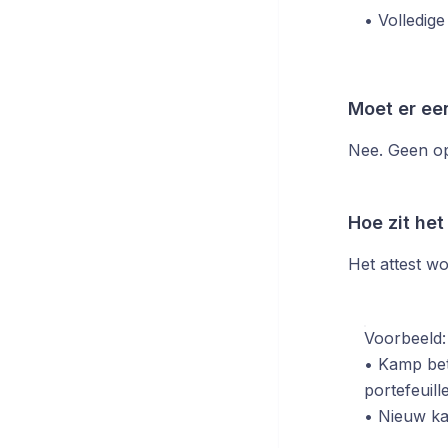
• Volledige
Moet er ee
Nee. Geen op
Hoe zit he
Het attest wo
Voorbeeld:
• Kamp bet
portefeuille
• Nieuw ka