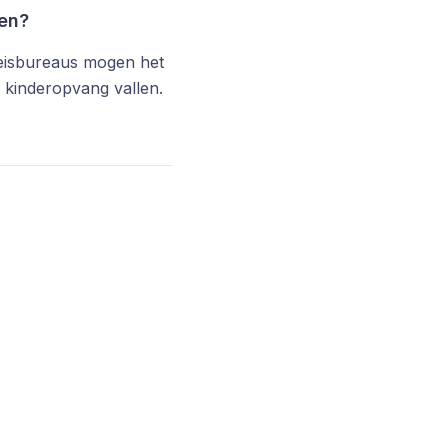
en?
reisbureaus mogen het
r kinderopvang vallen.