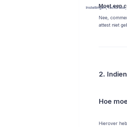
Moet een c
Nee, commerc
attest niet g
2. Indie
Hoe moet
Hierover heb