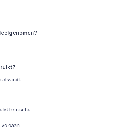
t deelgenomen?
ruikt?
aatsvindt.
elektronische
 voldaan.