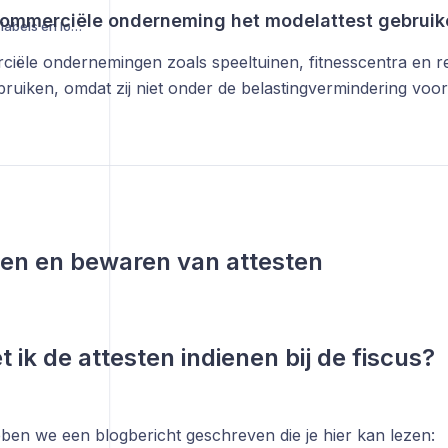
ommerciële onderneming het modelattest gebruik
Instellingen, facturatie, labels en logboek
iële ondernemingen zoals speeltuinen, fitnesscentra en 
ebruiken, omdat zij niet onder de belastingvermindering voo
nen en bewaren van attesten
 ik de attesten indienen bij de fiscus?
ben we een blogbericht geschreven die je hier kan lezen: