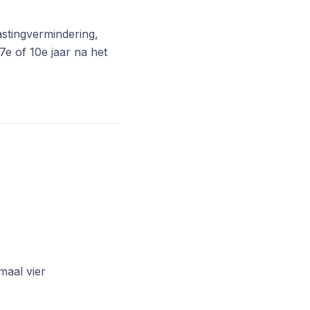
astingvermindering,
7e of 10e jaar na het
maal vier