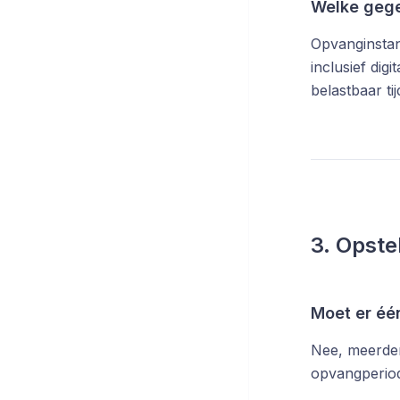
Welke geg
Opvanginstan
inclusief dig
belastbaar ti
3. Opste
Moet er éé
Nee, meerdere
opvangperiode