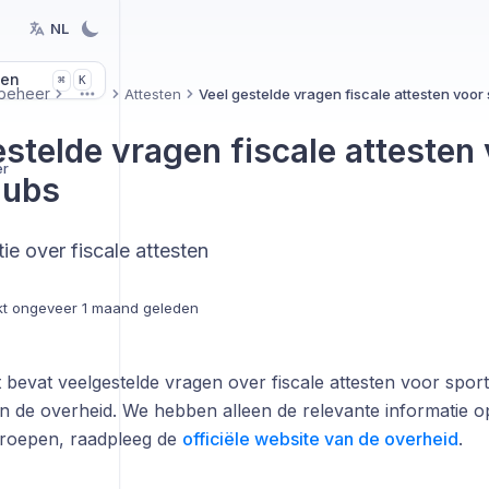
NL
len
K
⌘
beheer
Attesten
Veel gestelde vragen fiscale attesten voor
More
estelde vragen fiscale attesten
er
lubs
tie over fiscale attesten
kt
ongeveer 1 maand geleden
 bevat veelgestelde vragen over fiscale attesten voor spor
an de overheid. We hebben alleen de relevante informatie
roepen, raadpleeg de
officiële website van de overheid
.