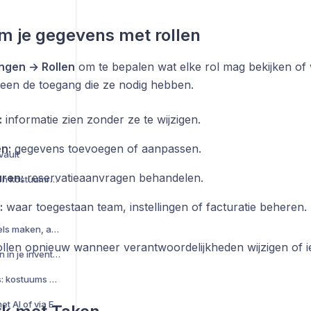
 je gegevens met rollen
ingen → Rollen
om te bepalen wat elke rol mag bekijken of 
leen de toegang die ze nodig hebben.
:
informatie zien zonder ze te wijzigen.
n:
gegevens toevoegen of aanpassen.
Vault
ren:
reservatieaanvragen behandelen.
Voorstellingen, lessen en kostuumreservaties
:
waar toegestaan team, instellingen of facturatie beheren.
QR-codes: kostuumlabels maken, aanpassen en exporteren
ollen opnieuw wanneer verantwoordelijkheden wijzigen of i
Statistieken en inzichten in je inventaris
DanceVault Marktplaats: kostuums huren en verhuren
Kostuums handmatig, met AI of via Excel toevoegen