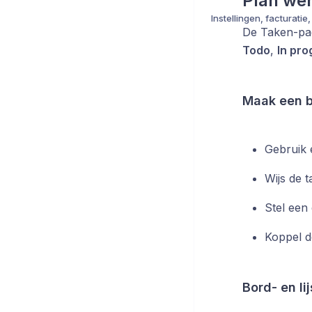
Plan we
De Taken-pag
Todo
,
In pro
Maak een b
Gebruik e
Wijs de t
Stel een 
Koppel d
Bord- en l