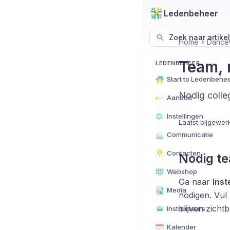
Ledenbeheer
Zoek naar artike
Home
DanceV
Team, 
LEDENBEHEER
Start to Ledenbehe
Nodig colleg
Aanbod
Instellingen
Laatst bijgewer
Communicatie
Contacten
Nodig te
Webshop
Ga naar
Inst
Media
nodigen. Vul 
blijven zicht
Instructeurs
Kalender