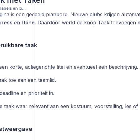
rk met Taken
Instellingen, facturatie, labels en logboek
ina is een gedeeld planbord. Nieuwe clubs krijgen automa
gress
en
Done
. Daardoor werkt de knop Taak toevoegen 
ruikbare taak
en korte, actiegerichte titel en eventueel een beschrijving.
aak toe aan een teamlid.
deadline en prioriteit in.
e taak waar relevant aan een kostuum, voorstelling, les of 
ijstweergave