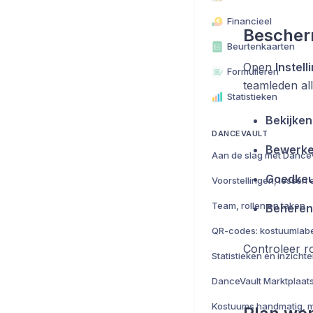
Financieel
Bescherm
Beurtenkaarten
Open
Instell
Formulieren
teamleden al
Statistieken
Bekijken
DANCEVAULT
Bewerke
Aan de slag met Dance
Goedkeu
Team, rollen en taken
Beheren
Controleer r