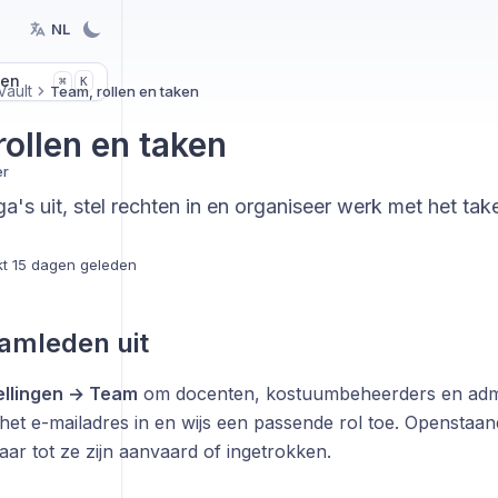
NL
len
K
⌘
ault
Team, rollen en taken
rollen en taken
er
a's uit, stel rechten in en organiseer werk met het ta
kt
15 dagen geleden
amleden uit
ellingen → Team
om docenten, kostuumbeheerders en admini
het e-mailadres in en wijs een passende rol toe. Openstaan
baar tot ze zijn aanvaard of ingetrokken.