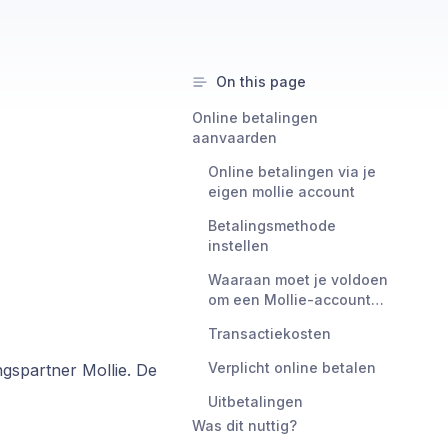
On this page
Online betalingen
aanvaarden
Online betalingen via je
eigen mollie account
Betalingsmethode
instellen
Waaraan moet je voldoen
om een Mollie-account
aan te maken?
Transactiekosten
Verplicht online betalen
ngspartner Mollie. De
Uitbetalingen
Was dit nuttig?