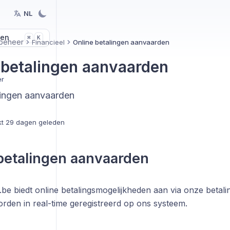
NL
len
K
⌘
beheer
Financieel
Online betalingen aanvaarden
 betalingen aanvaarden
er
lingen aanvaarden
kt
29 dagen geleden
betalingen aanvaarden
be biedt online betalingsmogelijkheden aan via onze betali
orden in real-time geregistreerd op ons systeem.