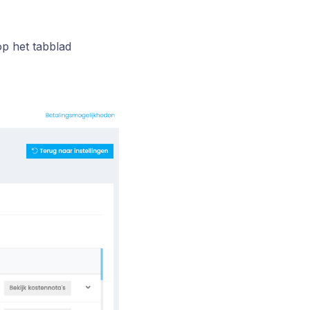
op het tabblad