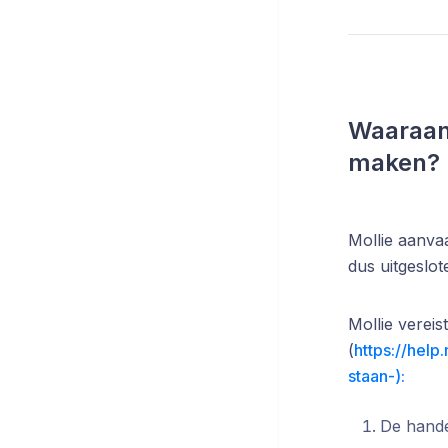
Waaraan 
maken?
Mollie aanvaa
dus uitgeslot
Mollie vereis
(
https://hel
staan-):
De hand