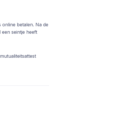
 online betalen. Na de
een seintje heeft
mutualiteitsattest