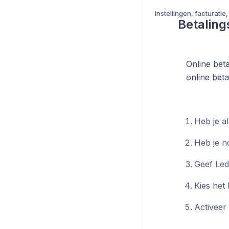
Betaling
Online beta
online beta
Heb je al
Heb je n
Geef Led
Kies het 
Activeer