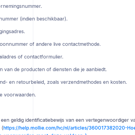
ernemingsnummer.
nummer (indien beschikbaar).
gingsadres.
foonnummer of andere live contactmethode.
iladres of contactformulier.
n van de producten of diensten die je aanbiedt.
nd- en retourbeleid, zoals verzendmethodes en kosten.
e voorwaarden.
 een geldig identificatiebewijs van een vertegenwoordiger v
 (
https://help.mollie.com/hc/nl/articles/360017382020-Hoe