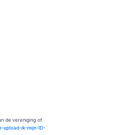
an de vereniging of
-upload-ik-mijn-ID-